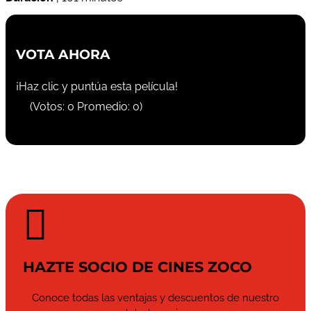
VOTA AHORA
¡Haz clic y puntúa esta película!
(Votos:
0
Promedio:
0
)

HAZTE SOCIO DE CINES ZOCO
Conoce todas las ventajas y descuentos de nuestro