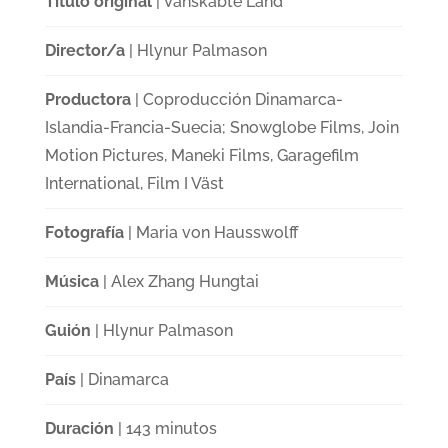
Título original
| Vanskabte Land
Director/a
| Hlynur Palmason
Productora
| Coproducción Dinamarca-
Islandia-Francia-Suecia; Snowglobe Films, Join
Motion Pictures, Maneki Films, Garagefilm
International, Film I Väst
Fotografía
| Maria von Hausswolff
Música
| Alex Zhang Hungtai
Guión
| Hlynur Palmason
País
| Dinamarca
Duración
| 143 minutos