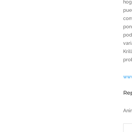
hog
pue
com
pon
pod
var
Kril
pro
www
Re
Ani