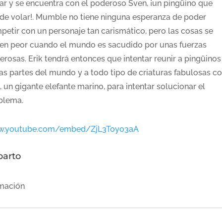
ar y se encuentra con el poderoso Sven, ¡un pingüino que
de volar!. Mumble no tiene ninguna esperanza de poder
petir con un personaje tan carismático, pero las cosas se
en peor cuando el mundo es sacudido por unas fuerzas
erosas. Erik tendrá entonces que intentar reunir a pingüinos
ias partes del mundo y a todo tipo de criaturas fabulosas 
l, un gigante elefante marino, para intentar solucionar el
blema.
.youtube.com/embed/ZjL3Toyo3aA
parto
mación