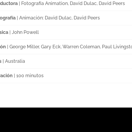
ductora
| Fotografía Animation, David Dulac, David Peers
ografía
| Animación: David Dulac, David Peers
sica
| John Powell
ión
| George Miller, Gary Eck, Warren Coleman, Paul Livingst
s
| Australia
ación
| 100 minutos