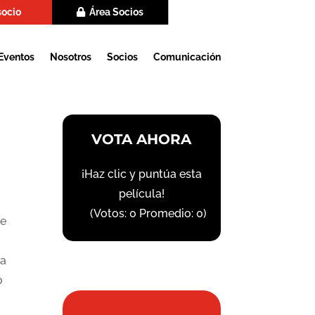
socio
Área Socios
Eventos
Nosotros
Socios
Comunicación
VOTA AHORA
¡Haz clic y puntúa esta
película!
(Votos:
0
Promedio:
0
)
je
ia
o