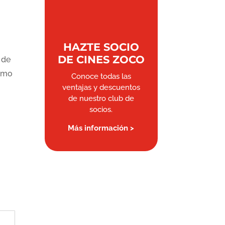
HAZTE SOCIO
DE CINES ZOCO
 de
como
Conoce todas las
ventajas y descuentos
de nuestro club de
socios.
Más información >