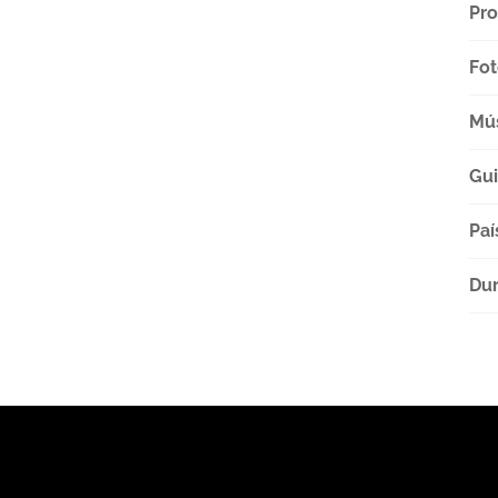
Pro
Fot
Mú
Gu
Paí
Dur