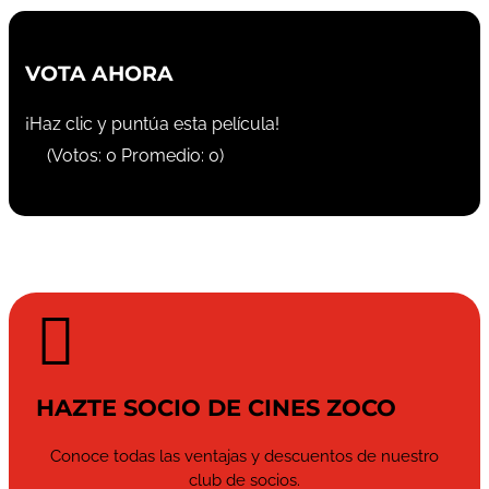
VOTA AHORA
¡Haz clic y puntúa esta película!
(Votos:
0
Promedio:
0
)

HAZTE SOCIO DE CINES ZOCO
Conoce todas las ventajas y descuentos de nuestro
club de socios.