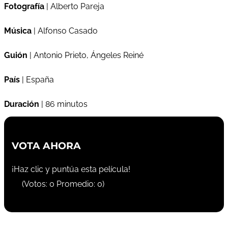
Fotografía
| Alberto Pareja
Música
| Alfonso Casado
Guión
| Antonio Prieto, Ángeles Reiné
País
| España
Duración
| 86 minutos
VOTA AHORA
¡Haz clic y puntúa esta película!
(Votos:
0
Promedio:
0
)