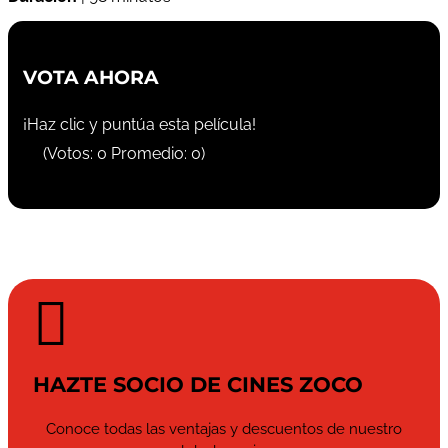
VOTA AHORA
¡Haz clic y puntúa esta película!
(Votos:
0
Promedio:
0
)

HAZTE SOCIO DE CINES ZOCO
Conoce todas las ventajas y descuentos de nuestro