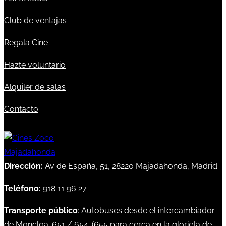
Club de ventajas
Regala Cine
Hazte voluntario
Alquiler de salas
Contacto
Dirección:
Av de España, 51, 28220 Majadahonda, Madrid
Teléfono:
918 11 96 27
Transporte público
: Autobuses desde el intercambiador
de Moncloa:
651
/
654
. (
655
para cerca en la glorieta de