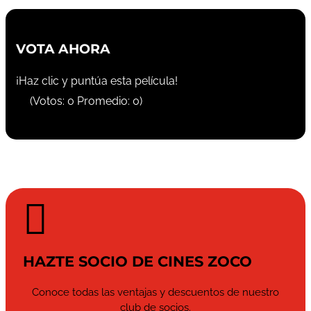
VOTA AHORA
¡Haz clic y puntúa esta película!
(Votos:
0
Promedio:
0
)

HAZTE SOCIO DE CINES ZOCO
Conoce todas las ventajas y descuentos de nuestro
club de socios.