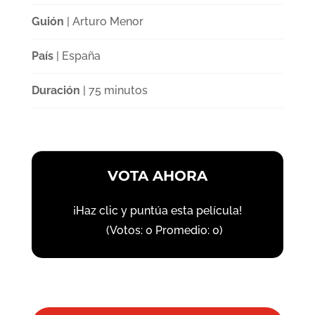
Guión
| Arturo Menor
País
| España
Duración
| 75 minutos
VOTA AHORA
¡Haz clic y puntúa esta película!
(Votos:
0
Promedio:
0
)