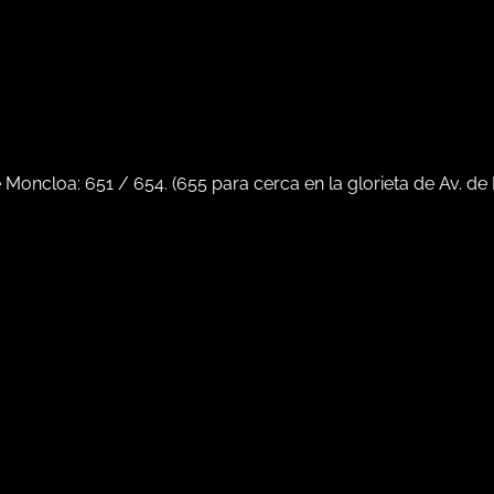
e Moncloa:
651
/
654
. (
655
para cerca en la glorieta de Av. de