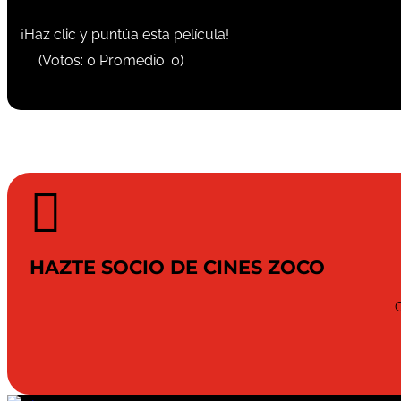
¡Haz clic y puntúa esta película!
(Votos:
0
Promedio:
0
)

HAZTE SOCIO DE CINES ZOCO