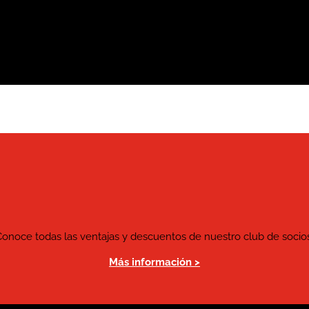
Conoce todas las ventajas y descuentos de nuestro club de socios
Más información >