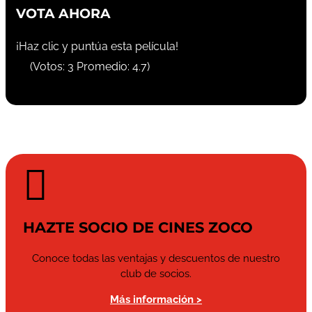
VOTA AHORA
¡Haz clic y puntúa esta película!
(Votos:
3
Promedio:
4.7
)

HAZTE SOCIO DE CINES ZOCO
Conoce todas las ventajas y descuentos de nuestro
club de socios.
Más información >