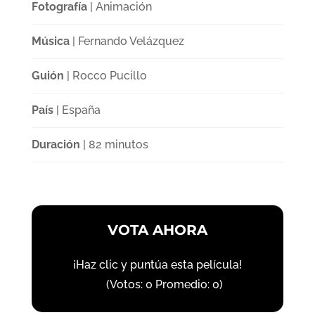
Fotografía
| Animación
Música
| Fernando Velázquez
Guión
| Rocco Pucillo
País
| España
Duración
| 82 minutos
VOTA AHORA
¡Haz clic y puntúa esta película!
(Votos:
0
Promedio:
0
)