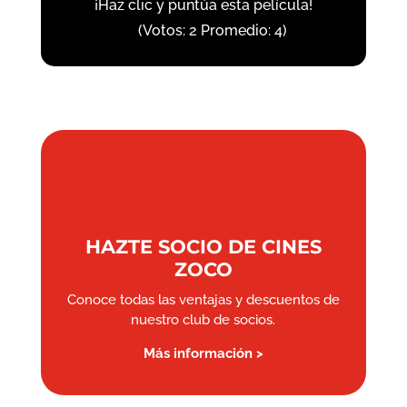
¡Haz clic y puntúa esta película!
(Votos:
2
Promedio:
4
)
HAZTE SOCIO DE CINES
ZOCO
Conoce todas las ventajas y descuentos de
nuestro club de socios.
Más información >