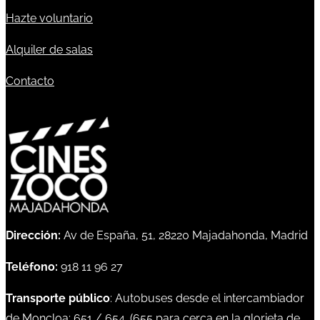
Hazte voluntario
Alquiler de salas
Contacto
Dirección:
Av de España, 51, 28220 Majadahonda, Madrid
Teléfono:
918 11 96 27
Transporte público
: Autobuses desde el intercambiador
de Moncloa:
651
/
654
. (
655
para cerca en la glorieta de