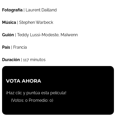
Fotografía
| Laurent Dailland
Música
| Stephen Warbeck
Guión
| Teddy Lussi-Modeste, Maïwenn
País
| Francia
Duración
| 117 minutos
VOTA AHORA
¡Haz clic y puntúa esta película!
(Votos:
0
Promedio:
0
)