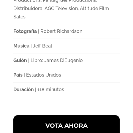
Productions, Pantagruel Productions.
Distribuidora: AGC Television, Altitude Film
Sales
Fotografía
| Robert Richardson
Música
| Jeff Beal
Guión
| Libro: James DiEugenio
País
| Estados Unidos
Duración
| 118 minutos
VOTA AHORA