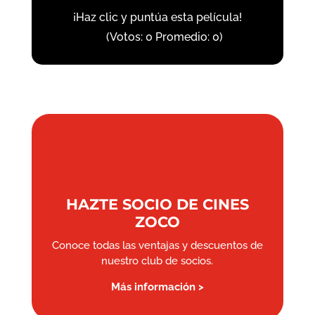
¡Haz clic y puntúa esta película!
(Votos:
0
Promedio:
0
)
HAZTE SOCIO DE CINES
ZOCO
Conoce todas las ventajas y descuentos de
nuestro club de socios.
Más información >