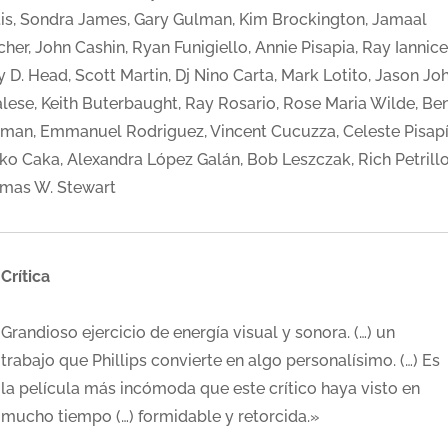
tis, Sondra James, Gary Gulman, Kim Brockington, Jamaal
her, John Cashin, Ryan Funigiello, Annie Pisapia, Ray Iannicel
 D. Head, Scott Martin, Dj Nino Carta, Mark Lotito, Jason Jo
alese, Keith Buterbaught, Ray Rosario, Rose Maria Wilde, Be
man, Emmanuel Rodriguez, Vincent Cucuzza, Celeste Pisapí
ko Caka, Alexandra López Galán, Bob Leszczak, Rich Petrillo
mas W. Stewart
Crítica
Grandioso ejercicio de energía visual y sonora. (…) un
trabajo que Phillips convierte en algo personalísimo. (…) Es
la película más incómoda que este crítico haya visto en
mucho tiempo (…) formidable y retorcida.»