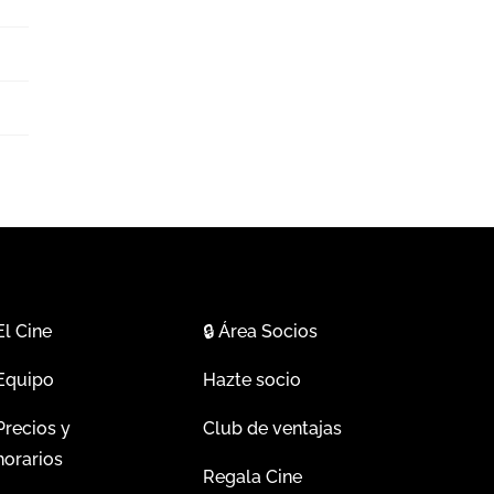
El Cine
🔒
Área Socios
Equipo
Hazte socio
Precios y
Club de ventajas
horarios
Regala Cine