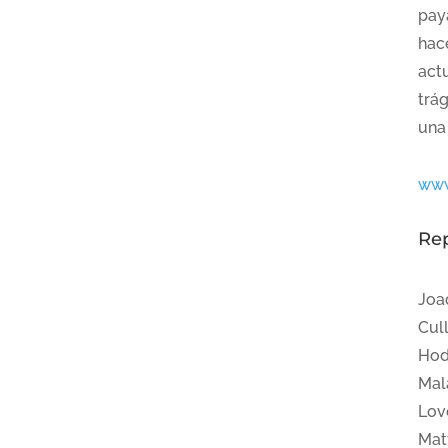
pay
hac
act
trá
una
www
Re
Joa
Cul
Hod
Mala
Lov
Mat