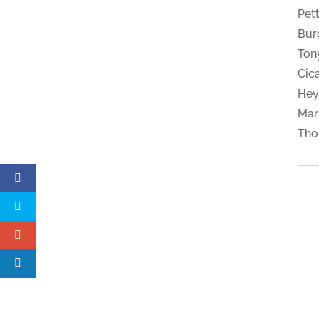
Pet
Burc
Tony
Cic
Hey
Mar
Tho