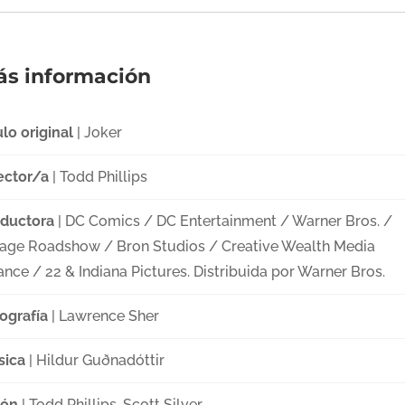
s información
ulo original
| Joker
ector/a
| Todd Phillips
ductora
| DC Comics / DC Entertainment / Warner Bros. /
lage Roadshow / Bron Studios / Creative Wealth Media
ance / 22 & Indiana Pictures. Distribuida por Warner Bros.
ografía
| Lawrence Sher
sica
| Hildur Guðnadóttir
ión
| Todd Phillips, Scott Silver