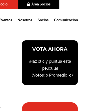
socio
Área Socios
Eventos
Nosotros
Socios
Comunicación
VOTA AHORA
¡Haz clic y puntúa esta
película!
(Votos:
0
Promedio:
0
)
e