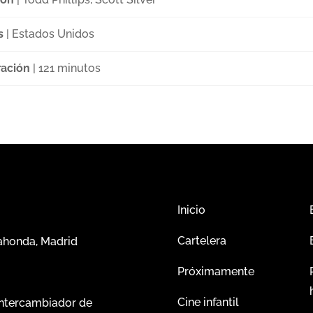
s
| Estados Unidos
ación
| 121 minutos
Inicio
Cartelera
dahonda, Madrid
Próximamente
Cine infantil
intercambiador de