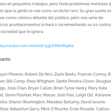
aso en pequeños trabajos, pero tiene problemas mentales 
en que la gente le vea como un bicho raro. Su gran sueño e
uar como cómico delante del público, pero una serie de
gicos acontecimientos le hará ir incrementando su ira contra
 sociedad que le ignora.
.youtube.com/embed/ygUHhImN98w
parto
quin Phoenix, Robert De Niro, Zazie Beetz, Frances Conroy, B
len, Bill Camp, Shea Whigham, Dante Pereira-Olson, Dougla
ge, Jolie Chan, Bryan Callen, Brian Tyree Henry, Mary Kate
t, Glenn Fleshler, Marc Maron, Josh Pais, Leigh Gill, Adrienn
ette, Sharon Washington, Mandela Bellamy, David Iacono,
thias Sebastiun Garry, Mick O'Rourke, Evan Rosado, Caillou