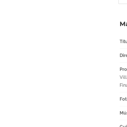
Má
Tít
Dir
Pro
Vil
Fin
Fot
Mú
Gu