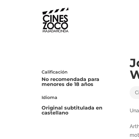
J
W
Calificación
No recomendada para
menores de 18 años
C
Idioma
Original subtitulada en
Una
castellano
Art
moti