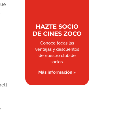
que
s
HAZTE SOCIO
DE CINES ZOCO
Conoce todas las
ventajas y descuentos
de nuestro club de
socios.
Más información >
rett
s
e