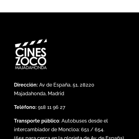
Dirección:
Av de España, 51, 28220
Majadahonda, Madrid
Teléfono:
918 11 96 27
Transporte público
: Autobuses desde el
intercambiador de Moncloa:
651
/
654
.
(
655
para cerca en la glorieta de Av. de España)