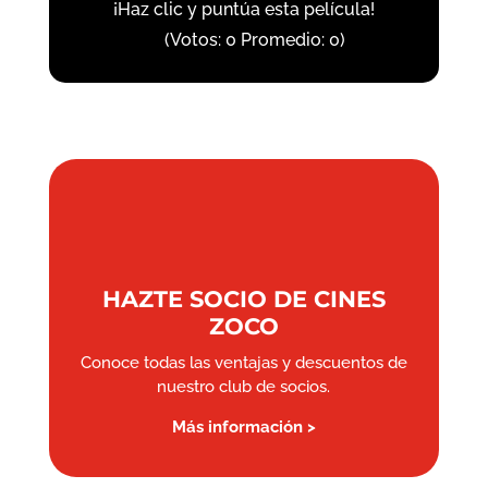
¡Haz clic y puntúa esta película!
(Votos:
0
Promedio:
0
)
HAZTE SOCIO DE CINES
ZOCO
Conoce todas las ventajas y descuentos de
nuestro club de socios.
Más información >