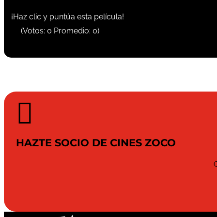
¡Haz clic y puntúa esta película!
(Votos:
0
Promedio:
0
)

HAZTE SOCIO DE CINES ZOCO