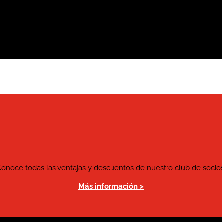
Conoce todas las ventajas y descuentos de nuestro club de socios
Más información >