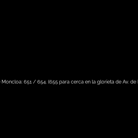
e Moncloa:
651
/
654
. (
655
para cerca en la glorieta de Av. de