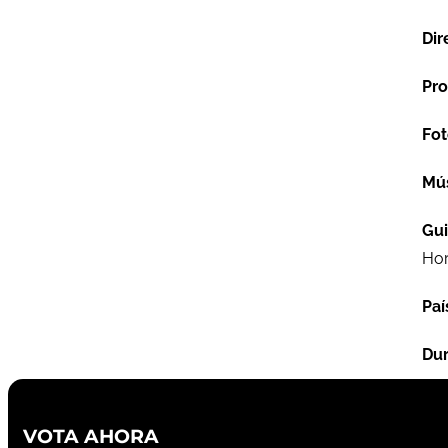
Dir
Pro
Fot
Mú
Gu
Hor
Paí
Dur
VOTA AHORA