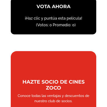
VOTA AHORA
¡Haz clic y puntúa esta película!
(Votos:
0
Promedio:
0
)
HAZTE SOCIO DE CINES
ZOCO
Conoce todas las ventajas y descuentos de
nuestro club de socios.