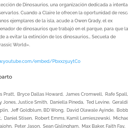
tección de Dinosaurios, una organización dedicada a intenta
servarlos. Cuando a Claire le ofrecen la oportunidad de resc
unos ejemplares de la isla, acude a Owen Grady, el ex
renador de dinosaurios que trabajó en el parque, para que l
e a evitar la extinción de los dinosaurios… Secuela de
rassic World».
.youtube.com/embed/Pbxxz5uytCo
parto
is Pratt, Bryce Dallas Howard, James Cromwell, Rafe Spall
y Jones, Justice Smith, Daniella Pineda, Ted Levine, Gerald
plin, Jeff Goldblum, BD Wong, David Olawale Ayinde, Bobb
t, Daniel Stisen, Robert Emms, Kamil Lemieszewski, Michae
ajohn, Peter Jason, Sean Gislingham, Max Baker, Faith Fay,