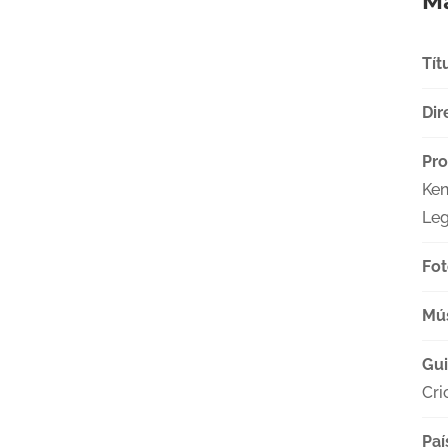
Má
Tít
Dir
Pro
Ken
Leg
Fot
Mú
Gu
Cri
Paí