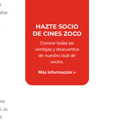
r
atar
HAZTE SOCIO
a
DE CINES ZOCO
Conoce todas las
ventajas y descuentos
de nuestro club de
socios.
Más información >
,
ine
i Jo
l