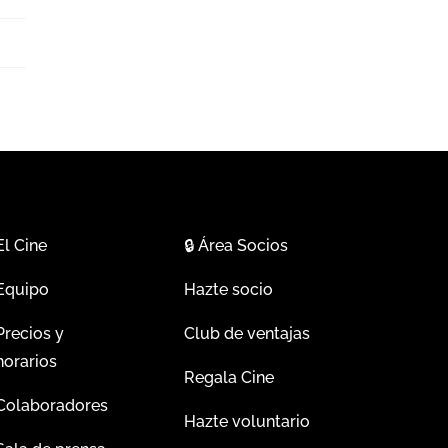
El Cine
🔒
Área Socios
Equipo
Hazte socio
Precios y
Club de ventajas
horarios
Regala Cine
Colaboradores
Hazte voluntario