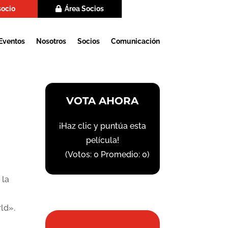
socio
Área Socios
Eventos
Nosotros
Socios
Comunicación
VOTA AHORA
¡Haz clic y puntúa esta
película!
(Votos:
0
Promedio:
0
)
 la
ld».