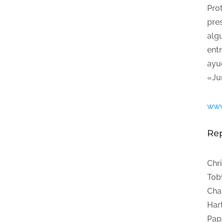
Pro
pre
alg
ent
ayud
«Ju
www
Re
Chr
Tob
Cha
Har
Pap