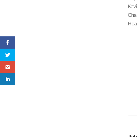
Kev
Cha
Hea