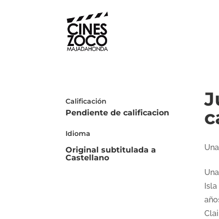
J
Calificación
c
Pendiente de calificacion
Idioma
Una
Original subtitulada a
Castellano
Una
Isl
año
Cla