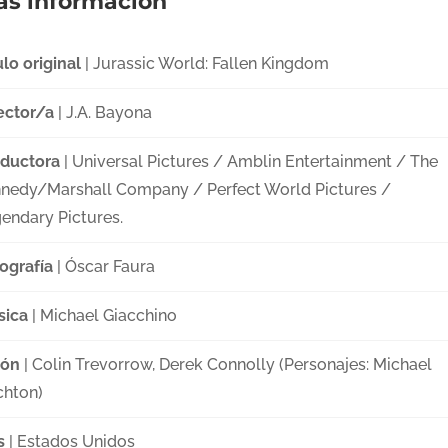
s información
ulo original
| Jurassic World: Fallen Kingdom
ector/a
| J.A. Bayona
ductora
| Universal Pictures / Amblin Entertainment / The
nedy/Marshall Company / Perfect World Pictures /
endary Pictures.
ografía
| Óscar Faura
sica
| Michael Giacchino
ión
| Colin Trevorrow, Derek Connolly (Personajes: Michael
chton)
s
| Estados Unidos