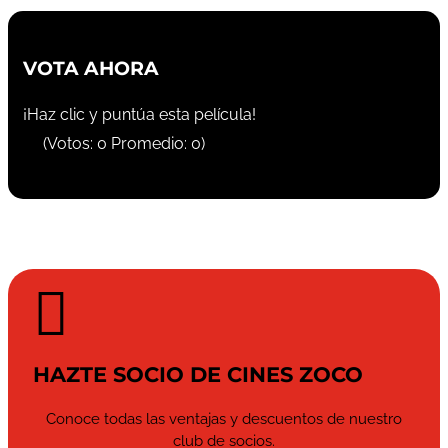
VOTA AHORA
¡Haz clic y puntúa esta película!
(Votos:
0
Promedio:
0
)

HAZTE SOCIO DE CINES ZOCO
Conoce todas las ventajas y descuentos de nuestro
club de socios.