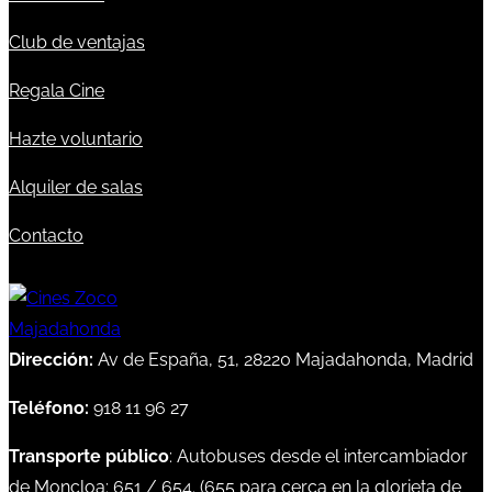
Club de ventajas
Regala Cine
Hazte voluntario
Alquiler de salas
Contacto
Dirección:
Av de España, 51, 28220 Majadahonda, Madrid
Teléfono:
918 11 96 27
Transporte público
: Autobuses desde el intercambiador
de Moncloa:
651
/
654
. (
655
para cerca en la glorieta de