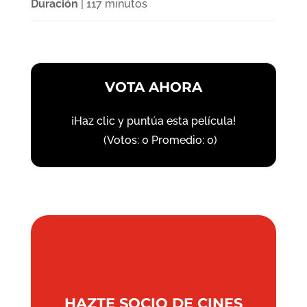
Duración
| 117 minutos
VOTA AHORA
¡Haz clic y puntúa esta película!
(Votos:
0
Promedio:
0
)
HAZTE SOCIO DE CINES