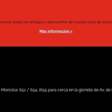
Conoce todas las ventajas y descuentos de nuestro club de socios
Más información >
e Moncloa:
651
/
654
. (
655
para cerca en la glorieta de Av. de