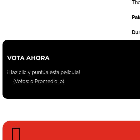
Tho
Paí
Dur
VOTA AHORA
¡Haz clic y puntúa esta película!
(Votos:
0
Promedio:
0
)
