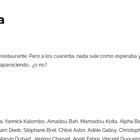
a
estaurante. Pero a los cuarenta, nada sale como esperaba y
sapareciendo… ¿o no?
ba, Yannick Kalombo, Amadou Bah, Mamadou Koita, Alpha Barr
ham Deeb, Stéphane Brel, Chloé Astor, Adèle Galloy, Christoph
arvin Dubart, Jérémy Charvet, Anaïs Fabre, Vincent Duquesne,