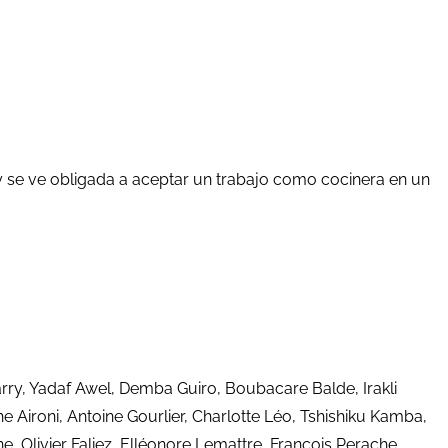
 se ve obligada a aceptar un trabajo como cocinera en un
y, Yadaf Awel, Demba Guiro, Boubacare Balde, Irakli
e Aironi, Antoine Gourlier, Charlotte Léo, Tshishiku Kamba,
 Olivier Faliez, Elléonore Lemattre, François Perache