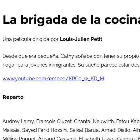
La brigada de la cocin
Una película dirigida por
Louis-Julien Petit
Desde que era pequeña, Cathy soñaba con tener su propio r
hogar para jóvenes inmigrantes. Su sueño parece estar de
www.youtube.com/embed/KPCo_w_KD_M
Reparto
Audrey Lamy, François Cluzet, Chantal Neuwirth, Fatou Ka
Maisaia, Sayed Farid Hossini, Saikat Barua, Amadi Diallo, Ai
Méline Poquet, Arnaud Cassand, Elisabeth Tissot-Guerraz, M