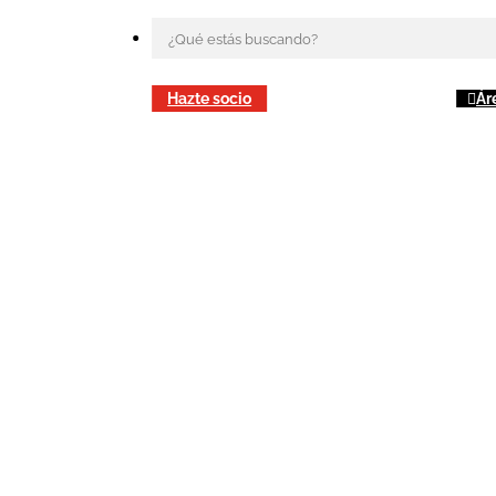
Hazte socio
Ár