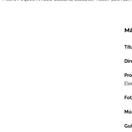
Má
Tít
Dir
Pro
Ele
Fot
Mú
Gu