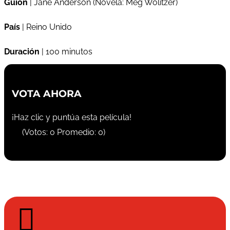
Guión
| Jane Anderson (Novela: Meg Wolitzer)
País
| Reino Unido
Duración
| 100 minutos
VOTA AHORA
¡Haz clic y puntúa esta película!
(Votos:
0
Promedio:
0
)
