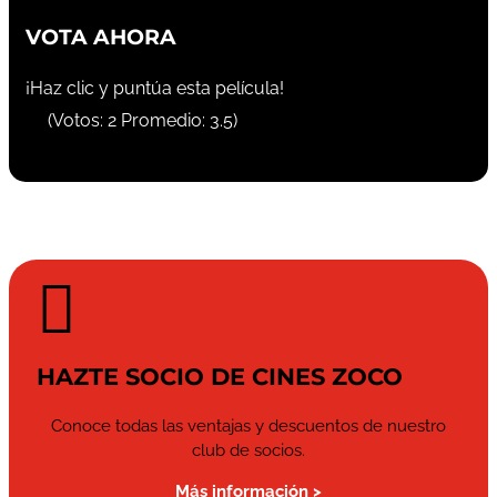
VOTA AHORA
¡Haz clic y puntúa esta película!
(Votos:
2
Promedio:
3.5
)

HAZTE SOCIO DE CINES ZOCO
Conoce todas las ventajas y descuentos de nuestro
club de socios.
Más información >