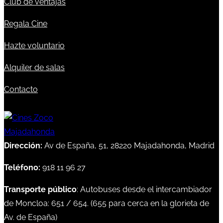
Club de ventajas
Regala Cine
Hazte voluntario
Alquiler de salas
Contacto
Dirección:
Av de España, 51, 28220 Majadahonda, Madrid
Teléfono:
918 11 96 27
Transporte público
: Autobuses desde el intercambiador
de Moncloa:
651
/
654
. (
655
para cerca en la glorieta de
Av. de España)