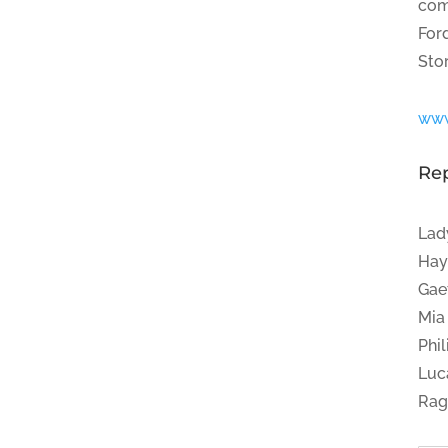
com
For
Sto
www
Re
Lad
Hay
Gae
Mia
Phi
Luc
Rag