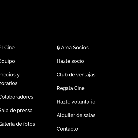
El Cine
🔒
Área Socios
Equipo
Hazte socio
Precios y
Club de ventajas
horarios
Regala Cine
Colaboradores
Hazte voluntario
Sala de prensa
Alquiler de salas
Galería de fotos
Contacto