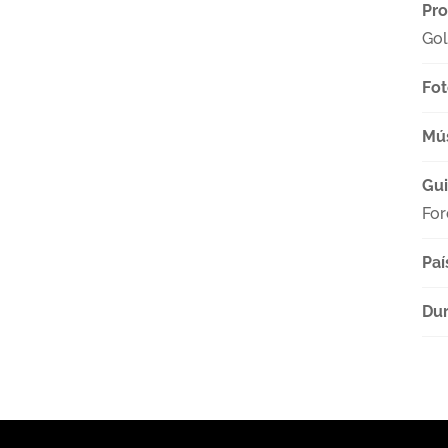
Pro
Gol
Fot
Mú
Gu
For
Paí
Dur