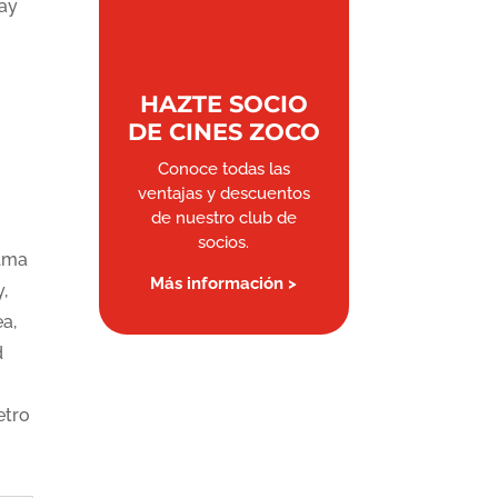
Gay
HAZTE SOCIO
DE CINES ZOCO
Conoce todas las
ventajas y descuentos
de nuestro club de
socios.
alma
Más información >
,
a,
d
etro