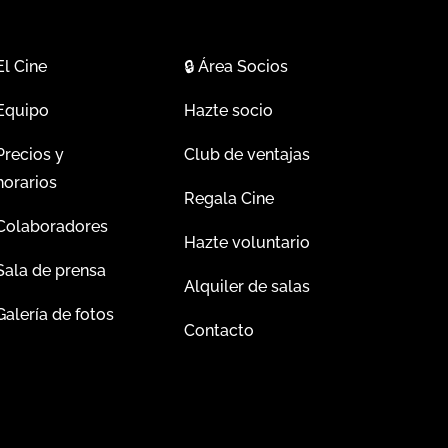
El Cine
🔒
Área Socios
Equipo
Hazte socio
Precios y
Club de ventajas
horarios
Regala Cine
Colaboradores
Hazte voluntario
Sala de prensa
Alquiler de salas
Galería de fotos
Contacto