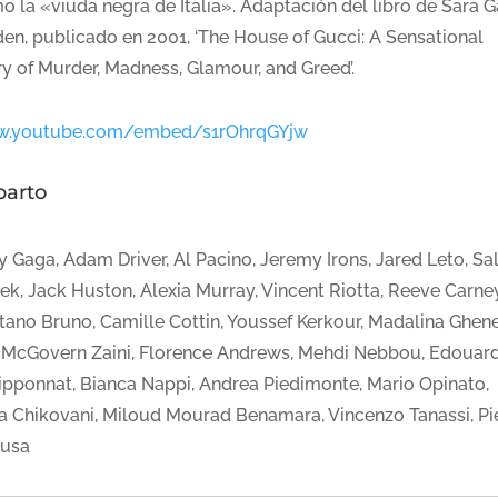
o la «viuda negra de Italia». Adaptación del libro de Sara 
den, publicado en 2001, ‘The House of Gucci: A Sensational
ry of Murder, Madness, Glamour, and Greed’.
.youtube.com/embed/s1rOhrqGYjw
parto
y Gaga, Adam Driver, Al Pacino, Jeremy Irons, Jared Leto, S
ek, Jack Huston, Alexia Murray, Vincent Riotta, Reeve Carney
tano Bruno, Camille Cottin, Youssef Kerkour, Madalina Ghene
 McGovern Zaini, Florence Andrews, Mehdi Nebbou, Edouar
lipponnat, Bianca Nappi, Andrea Piedimonte, Mario Opinato,
a Chikovani, Miloud Mourad Benamara, Vincenzo Tanassi, Pi
usa