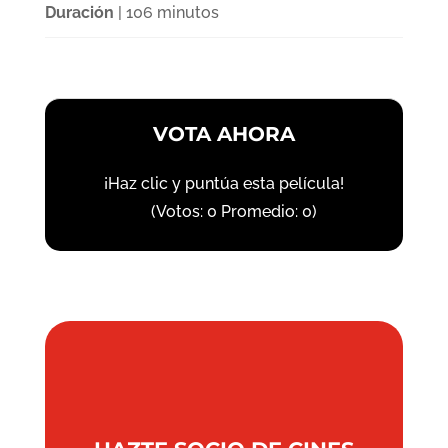
Duración
| 106 minutos
VOTA AHORA
¡Haz clic y puntúa esta película!
(Votos:
0
Promedio:
0
)