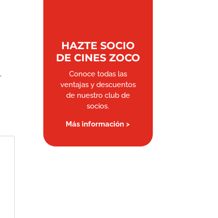
HAZTE SOCIO
DE CINES ZOCO
,
Conoce todas las
ventajas y descuentos
de nuestro club de
socios.
Más información >