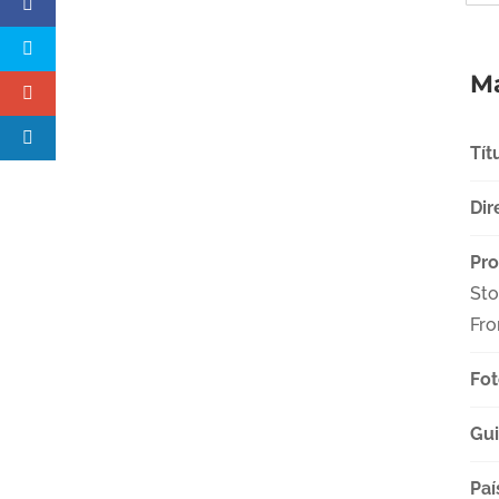
Má
Tít
Dir
Pro
Sto
Fro
Fot
Gu
Paí