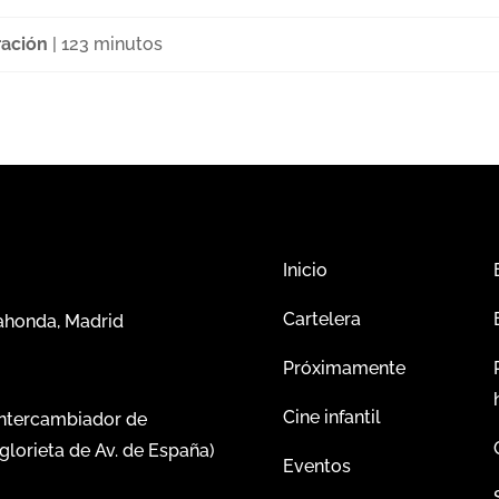
ación
| 123 minutos
Inicio
Cartelera
dahonda, Madrid
Próximamente
Cine infantil
intercambiador de
glorieta de Av. de España)
Eventos