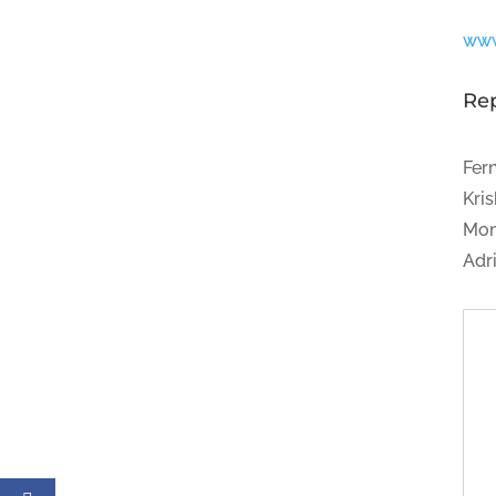
www
Re
Fer
Kris
Mon
Adr