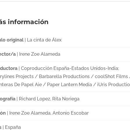
s información
ulo original
| La cinta de Álex
ector/a
| Irene Zoe Alameda
ductora
| Coproducción España-Estados Unidos-India;
rylines Projects / Barbarella Productions / coolShot Films 
nteras De Papel Aie / Paper Lantern Media / iUris Producti
ografía
| Richard Lopez, Rita Noriega
ión
| Irene Zoe Alameda, Antonio Escobar
s
| España