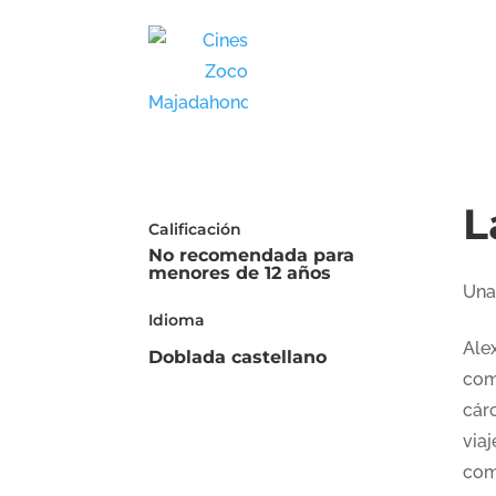
L
Calificación
No recomendada para
menores de 12 años
Una
Idioma
Ale
Doblada castellano
com
cár
viaj
comp