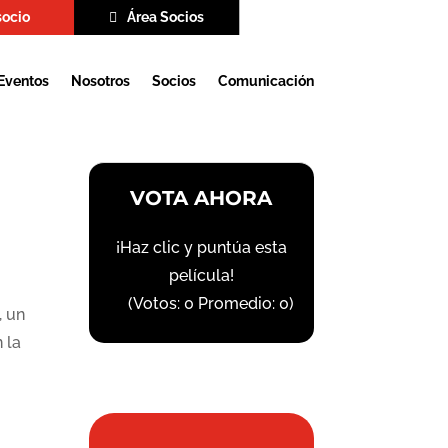
socio
Área Socios
Eventos
Nosotros
Socios
Comunicación
VOTA AHORA
¡Haz clic y puntúa esta
película!
(Votos:
0
Promedio:
0
)
, un
 la