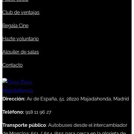
Club de ventajas
Regala Cine
Hazte voluntario
Alquiler de salas
Contacto
Dirección:
Av de España, 51, 28220 Majadahonda, Madrid
Teléfono:
918 11 96 27
Transporte público
: Autobuses desde el intercambiador
de Moncloa:
651
/
654
. (
655
para cerca en la glorieta de