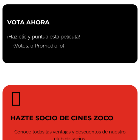
VOTA AHORA
¡Haz clic y puntúa esta película!
(Votos:
0
Promedio:
0
)

HAZTE SOCIO DE CINES ZOCO
Conoce todas las ventajas y descuentos de nuestro
club de socios.