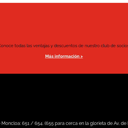
Conoce todas las ventajas y descuentos de nuestro club de socios
Más información >
e Moncloa:
651
/
654
. (
655
para cerca en la glorieta de Av. de