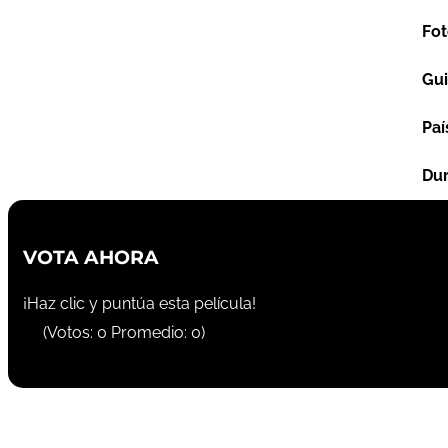
Fot
Gu
Paí
Dur
VOTA AHORA
¡Haz clic y puntúa esta película!
(Votos:
0
Promedio:
0
)