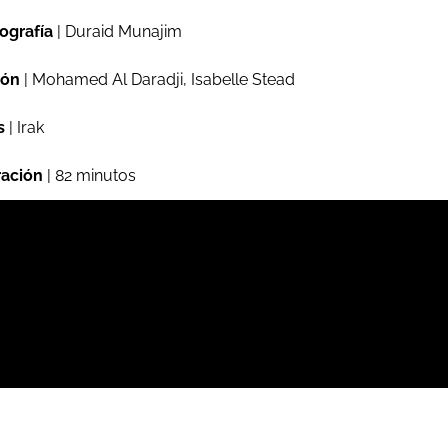
ografía
| Duraid Munajim
ión
| Mohamed Al Daradji, Isabelle Stead
s
| Irak
ación
| 82 minutos