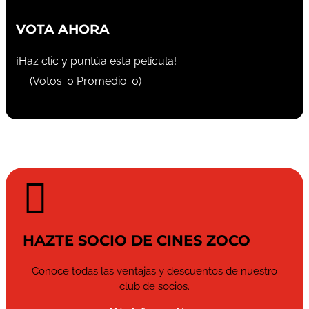
VOTA AHORA
¡Haz clic y puntúa esta película!
(Votos:
0
Promedio:
0
)

HAZTE SOCIO DE CINES ZOCO
Conoce todas las ventajas y descuentos de nuestro
club de socios.