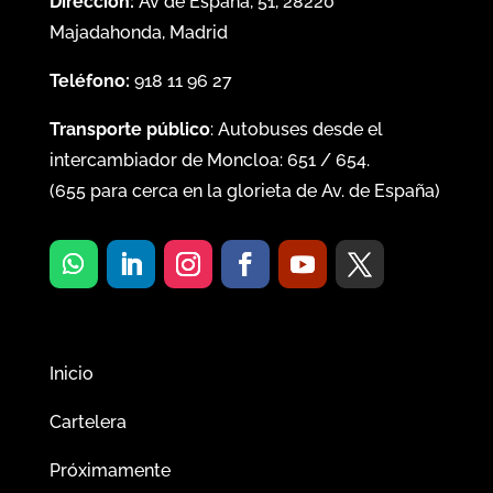
Dirección:
Av de España, 51, 28220
Majadahonda, Madrid
Teléfono:
918 11 96 27
Transporte público
: Autobuses desde el
intercambiador de Moncloa:
651
/
654
.
(
655
para cerca en la glorieta de Av. de España)
Inicio
Cartelera
Próximamente