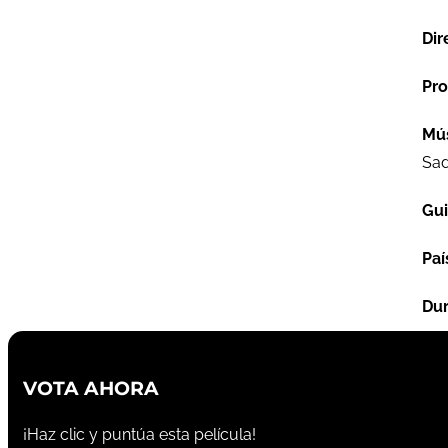
Dir
Pro
Mú
Sad
Gu
Paí
Dur
VOTA AHORA
¡Haz clic y puntúa esta película!