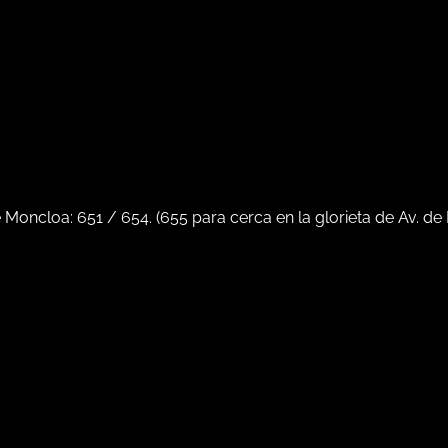
e Moncloa:
651
/
654
. (
655
para cerca en la glorieta de Av. de