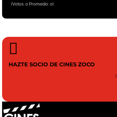
(Votos:
0
Promedio:
0
)

HAZTE SOCIO DE CINES ZOCO