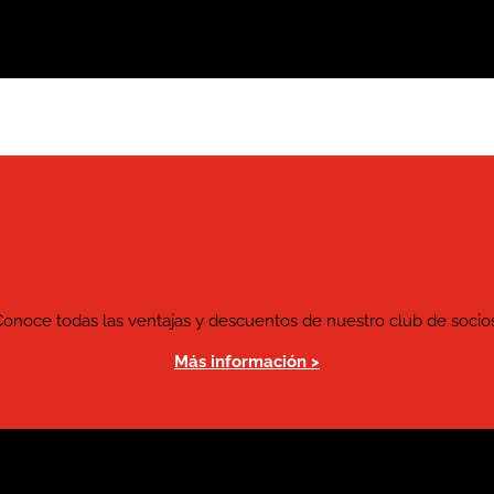
Conoce todas las ventajas y descuentos de nuestro club de socios
Más información >