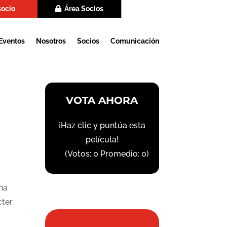
socio
Área Socios
Eventos
Nosotros
Socios
Comunicación
VOTA AHORA
¡Haz clic y puntúa esta
película!
(Votos:
0
Promedio:
0
)
na
cter