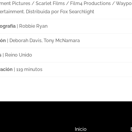
ment Pictures / Scarlet Films / Film4 Productions / Waypo
ertainment. Distribuida por Fox Searchlight
ografía
| Robbie Ryan
ión
| Deborah Davis, Tony McNamara
s
| Reino Unido
ación
| 119 minutos
Inicio