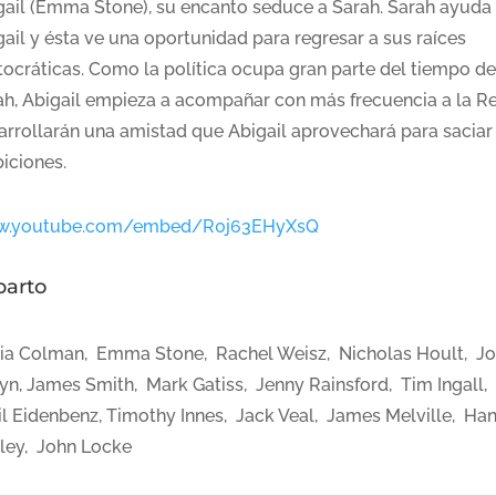
gail (Emma Stone), su encanto seduce a Sarah. Sarah ayuda
gail y ésta ve una oportunidad para regresar a sus raíces
stocráticas. Como la política ocupa gran parte del tiempo de
ah, Abigail empieza a acompañar con más frecuencia a la Re
arrollarán una amistad que Abigail aprovechará para saciar
iciones.
.youtube.com/embed/R0j63EHyXsQ
parto
via Colman, Emma Stone, Rachel Weisz, Nicholas Hoult, J
yn, James Smith, Mark Gatiss, Jenny Rainsford, Tim Ingall,
il Eidenbenz, Timothy Innes, Jack Veal, James Melville, Ha
ley, John Locke