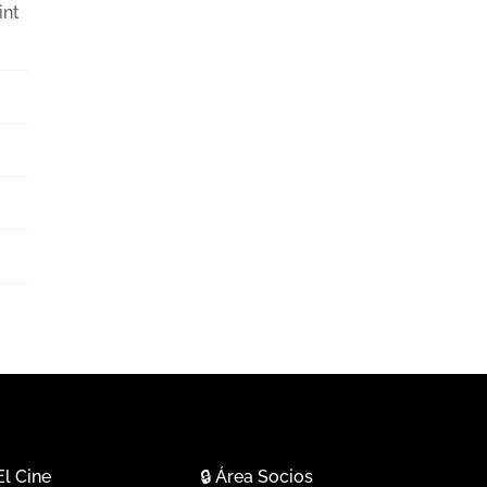
int
El Cine
🔒
Área Socios