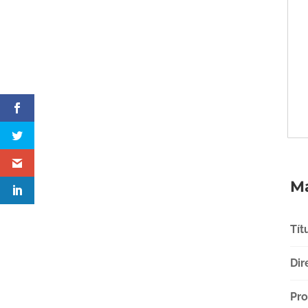
Má
Tít
Dir
Pro