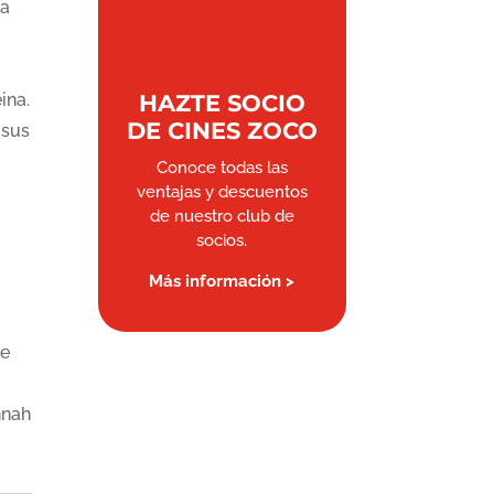
 a
ina.
HAZTE SOCIO
DE CINES ZOCO
 sus
Conoce todas las
ventajas y descuentos
de nuestro club de
socios.
Más información >
oe
nnah