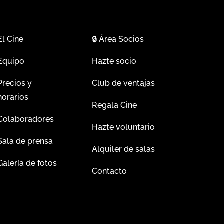
El Cine
🔒
Área Socios
Equipo
Hazte socio
Precios y
Club de ventajas
horarios
Regala Cine
Colaboradores
Hazte voluntario
Sala de prensa
Alquiler de salas
Galería de fotos
Contacto