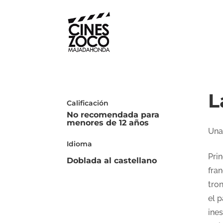
L
Calificación
No recomendada para
menores de 12 años
Una
Idioma
Prin
Doblada al castellano
fran
tro
el p
ine