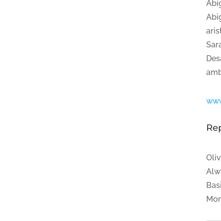
Abi
Abi
ari
Sar
Des
amb
www
Re
Oli
Alw
Bas
Mor