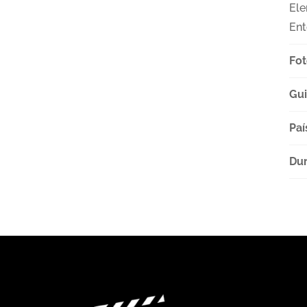
Ele
Ent
Fot
Gu
Paí
Dur