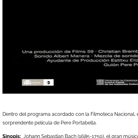
Dentro del programa acordado con la Filmoteca Nacional, el
sorprendente película de Pere Portabella.
Sinopis:
Johann Sebastian Bach (1685-1750), el gran músico