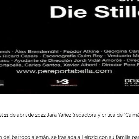
 11 de abril de 2022 Jara Yáñez (redactora y crítica de “Cai
 del barroco alemán, se traslada a Leipzig con su familia p