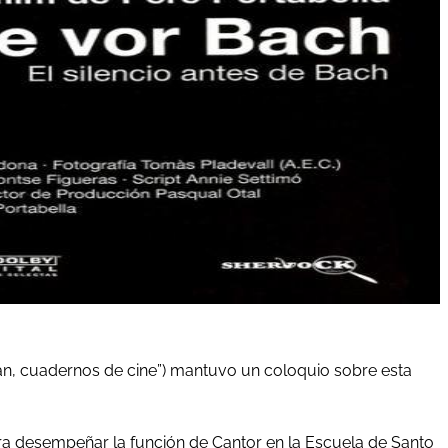
mán, cuadernos de cine”) mantuvo un coloquio sobre esta
ara desempeñar la función de Cantor en la Escuela de Santo