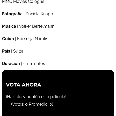
MMC Movies Cologne
Fotografía
| Daniela Knapp
Música
| Volker Bertelmann
Guión
| Kornelija Naraks
País
| Suiza
Duración
| 111 minutos
VOTA AHORA
¡Haz clic y puntúa esta película!
(Votos:
0
Promedio:
0
)