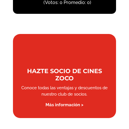
(Votos:
0
Promedio:
0
)
HAZTE SOCIO DE CINES
ZOCO
Conoce todas las ventajas y descuentos de
nuestro club de socios.
Más información >