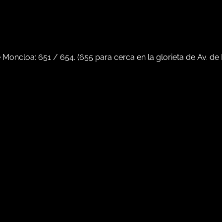
e Moncloa:
651
/
654
. (
655
para cerca en la glorieta de Av. de