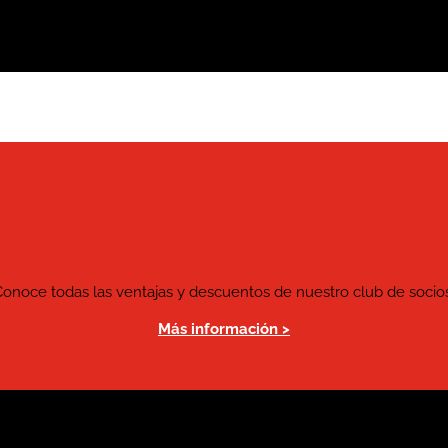
Conoce todas las ventajas y descuentos de nuestro club de socios
Más información >