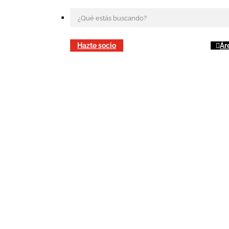
Hazte socio
Ár