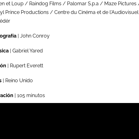
en et Loup / Raindog Films / Palomar S.p.a / Maze Pictures 
yl Prince Productions / Centre du Cinéma et de l'Audiovisuel
Fédér
ografía
| John Conroy
sica
| Gabriel Yared
ión
| Rupert Everett
s
| Reino Unido
ación
| 105 minutos