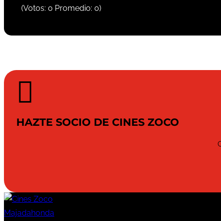
(Votos:
0
Promedio:
0
)

HAZTE SOCIO DE CINES ZOCO