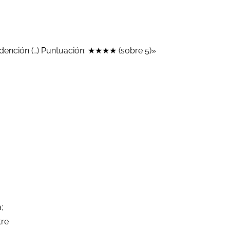
edención (…) Puntuación: ★★★★ (sobre 5)»
;
tre