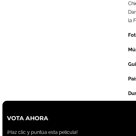
Chi
Dar
la 
Fot
Mú
Gu
Paí
Dur
VOTA AHORA
¡Haz clic y puntúa esta película!