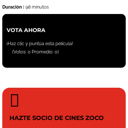
Duración
| 98 minutos
VOTA AHORA
¡Haz clic y puntúa esta película!
(Votos:
0
Promedio:
0
)

HAZTE SOCIO DE CINES ZOCO