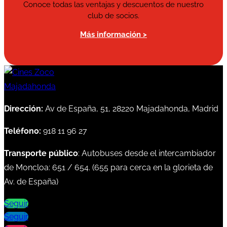
Conoce todas las ventajas y descuentos de nuestro
club de socios.
Más información >
Dirección:
Av de España, 51, 28220 Majadahonda, Madrid
Teléfono:
918 11 96 27
Transporte público
: Autobuses desde el intercambiador
de Moncloa:
651
/
654
. (
655
para cerca en la glorieta de
Av. de España)
Seguir
Seguir