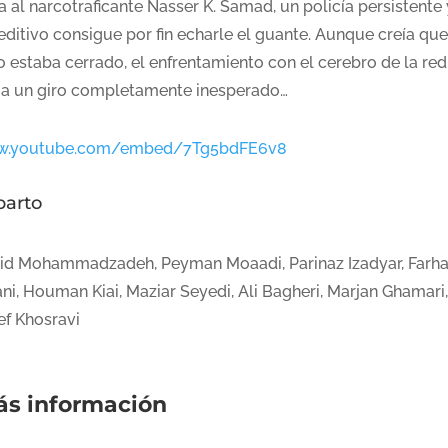
a al narcotraficante Nasser K. Samad, un policía persistente 
editivo consigue por fin echarle el guante. Aunque creía que
o estaba cerrado, el enfrentamiento con el cerebro de la red
a un giro completamente inesperado…
.youtube.com/embed/7Tg5bdFE6v8
parto
id Mohammadzadeh, Peyman Moaadi, Parinaz Izadyar, Farh
ni, Houman Kiai, Maziar Seyedi, Ali Bagheri, Marjan Ghamari,
ef Khosravi
s información