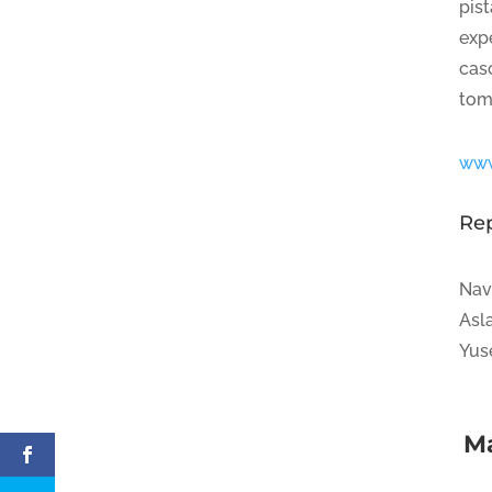
pist
exp
cas
tom
www
Re
Nav
Asla
Yus
Má