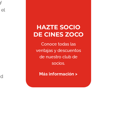
y
 el
HAZTE SOCIO
DE CINES ZOCO
Conoce todas las
ventajas y descuentos
de nuestro club de
socios.
Más información >
ad