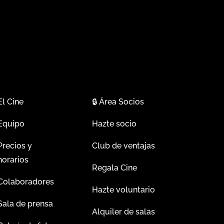
El Cine
🔒
Área Socios
Equipo
Hazte socio
Precios y
Club de ventajas
horarios
Regala Cine
Colaboradores
Hazte voluntario
Sala de prensa
Alquiler de salas