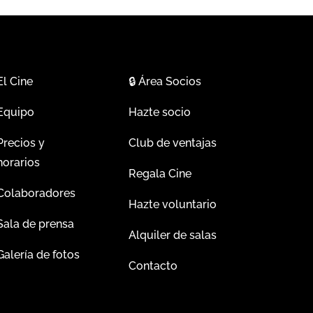
El Cine
🔒
Área Socios
Equipo
Hazte socio
Precios y
Club de ventajas
horarios
Regala Cine
Colaboradores
Hazte voluntario
Sala de prensa
Alquiler de salas
Galería de fotos
Contacto