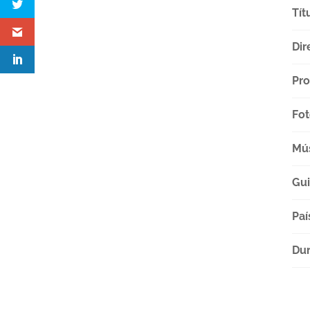
Tít
Dir
Pro
Fot
Mú
Gu
Paí
Dur