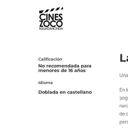
L
Calificación
No recomendada para
menores de 16 años
Una
Idioma
En I
Doblada en castellano
30g
narc
de 
per