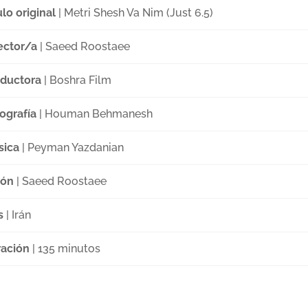
ulo original
| Metri Shesh Va Nim (Just 6.5)
ector/a
| Saeed Roostaee
ductora
| Boshra Film
ografía
| Houman Behmanesh
sica
| Peyman Yazdanian
ión
| Saeed Roostaee
s
| Irán
ación
| 135 minutos