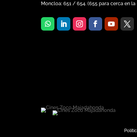
Moncloa:
651
/
654
. (
655
para cerca en la 
Políti