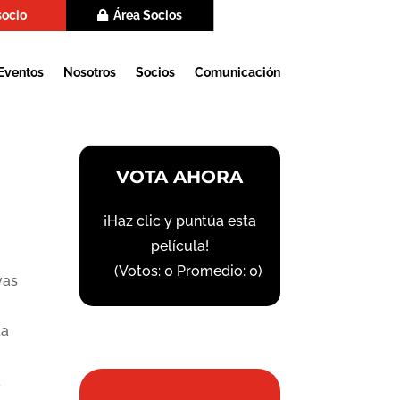
socio
Área Socios
Eventos
Nosotros
Socios
Comunicación
VOTA AHORA
¡Haz clic y puntúa esta
película!
(Votos:
0
Promedio:
0
)
vas
ta
a