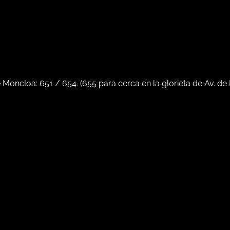
e Moncloa:
651
/
654
. (
655
para cerca en la glorieta de Av. de