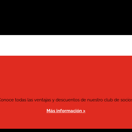
Conoce todas las ventajas y descuentos de nuestro club de socios
Más información >