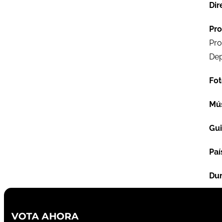
Dir
Pro
Pro
Dep
Fot
Mú
Gu
Paí
Dur
VOTA AHORA