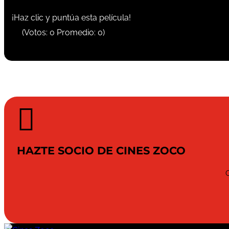
¡Haz clic y puntúa esta película!
(Votos:
0
Promedio:
0
)

HAZTE SOCIO DE CINES ZOCO