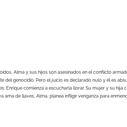
 oídos, Alma y sus hijos son asesinados en el conflicto arm
e del genocidio. Pero el juicio es declarado nulo y él es absue
s, Enrique comienza a escucharla llorar. Su mujer y su hija
 ama de llaves, Alma, planea infligir venganza para enmendar 