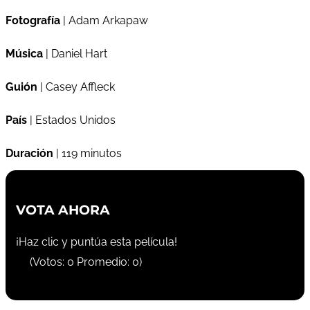
Fotografía
| Adam Arkapaw
Música
| Daniel Hart
Guión
| Casey Affleck
País
| Estados Unidos
Duración
| 119 minutos
VOTA AHORA
¡Haz clic y puntúa esta película!
(Votos:
0
Promedio:
0
)