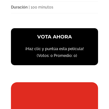
Duración
| 100 minutos
VOTA AHORA
¡Haz clic y puntúa esta película!
(Votos:
0
Promedio:
0
)