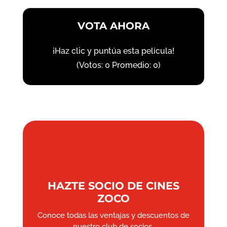
VOTA AHORA
¡Haz clic y puntúa esta película!
(Votos:
0
Promedio:
0
)
HAZTE SOCIO DE CINES
ZOCO
Conoce todas las ventajas y descuentos de
nuestro club de socios.