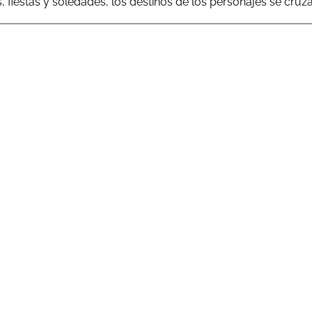
 fiestas y soledades, los destinos de los personajes se cruz