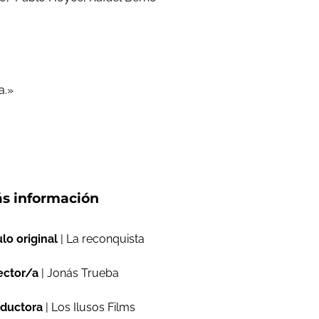
a.»
s información
ulo original
| La reconquista
ector/a
| Jonás Trueba
ductora
| Los Ilusos Films