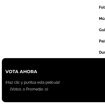
Fot
Mú
Gu
Paí
Dur
VOTA AHORA
¡Haz clic y puntúa esta película!
(Votos:
0
Promedio:
0
)