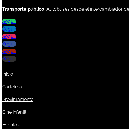
Transporte público
: Autobuses desde el intercambiador d
Seguir
Seguir
Seguir
Seguir
Seguir
Seguir
Inicio
Cartelera
Próximamente
Cine infantil
Eventos