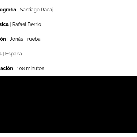
ografía
| Santiago Racaj
sica
| Rafael Berrio
ión
| Jonás Trueba
s
| España
ación
| 108 minutos