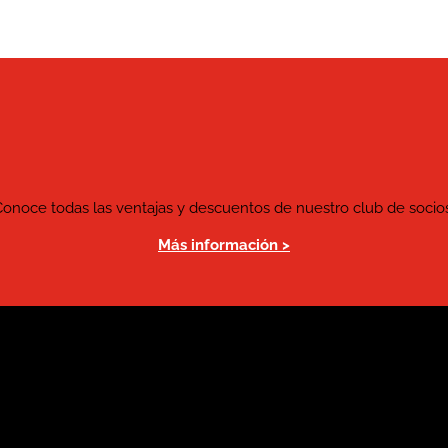
Conoce todas las ventajas y descuentos de nuestro club de socios
Más información >