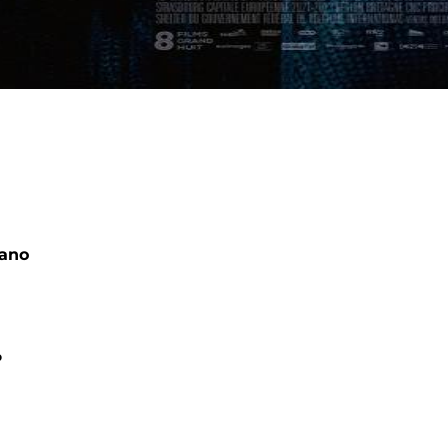
lano
.