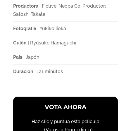
Productora
| Fictive, Neopa Co. Productor:
Satoshi Takata
Fotografía
| Yukiko Iioka
Guión
| Ryûsuke Hamaguchi
País
| Japón
Duración
| 121 minutos
VOTA AHORA
¡Haz clic y puntúa esta película!
(Votos:
0
Promedio:
0
)