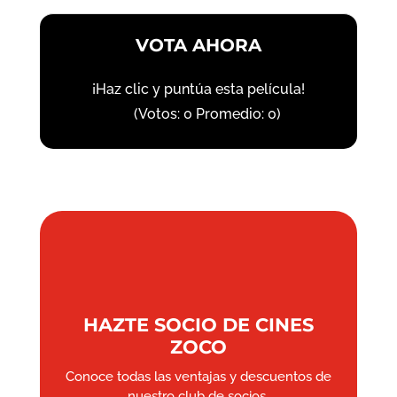
VOTA AHORA
¡Haz clic y puntúa esta película!
(Votos:
0
Promedio:
0
)
HAZTE SOCIO DE CINES
ZOCO
Conoce todas las ventajas y descuentos de
nuestro club de socios.