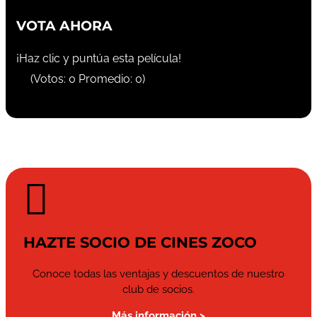
VOTA AHORA
¡Haz clic y puntúa esta película!
(Votos:
0
Promedio:
0
)

HAZTE SOCIO DE CINES ZOCO
Conoce todas las ventajas y descuentos de nuestro
club de socios.
Más información >