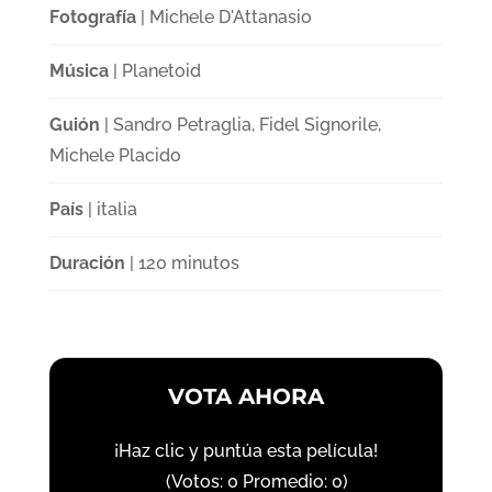
Fotografía
| Michele D'Attanasio
Música
| Planetoid
Guión
| Sandro Petraglia, Fidel Signorile,
Michele Placido
País
| italia
Duración
| 120 minutos
VOTA AHORA
¡Haz clic y puntúa esta película!
(Votos:
0
Promedio:
0
)